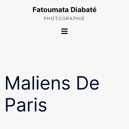
Skip
Fatoumata Diabaté
to
content
PHOTOGRAPHIE
Toggle
menu
Maliens De
Paris