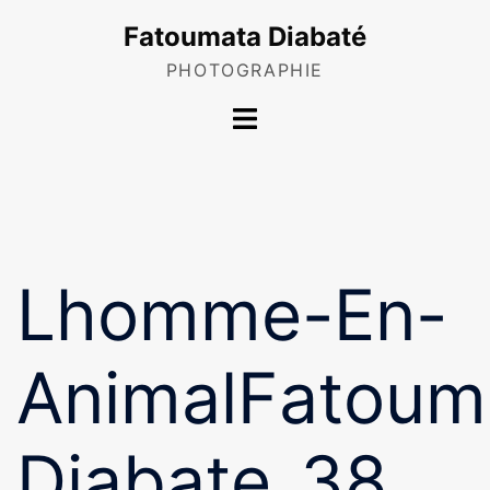
Skip
Fatoumata Diabaté
to
content
PHOTOGRAPHIE
Toggle
menu
Lhomme-En-
AnimalFatoum
Diabate_38