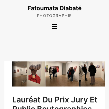
Skip
Fatoumata Diabaté
to
content
PHOTOGRAPHIE
Toggle
menu
Lauréat Du Prix Jury Et
Public Boutographies