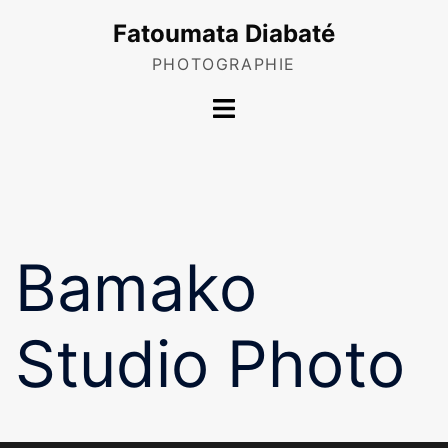
Skip
Fatoumata Diabaté
to
content
PHOTOGRAPHIE
Toggle
menu
Bamako
Studio Photo