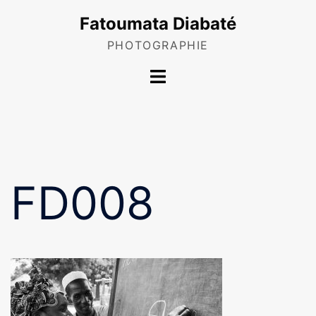
Skip
Fatoumata Diabaté
to
content
PHOTOGRAPHIE
Toggle
menu
FD008