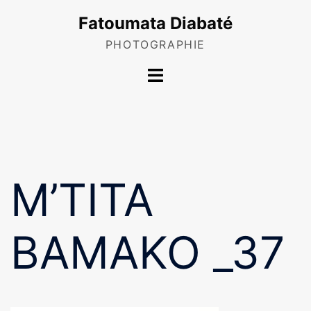
Skip
Fatoumata Diabaté
to
content
PHOTOGRAPHIE
Toggle
menu
M’TITA
BAMAKO _37