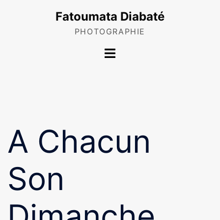
Skip
Fatoumata Diabaté
to
content
PHOTOGRAPHIE
Toggle
menu
A Chacun
Son
Dimanche