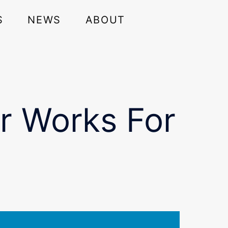
S
NEWS
ABOUT
er Works For