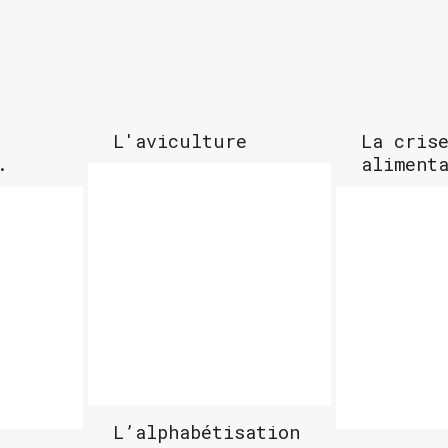
L'aviculture
La cris
.
aliment
L’alphabétisation